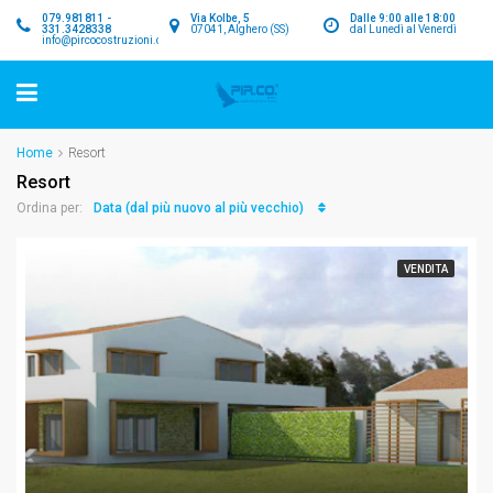
079.981811 -
Via Kolbe, 5
Dalle 9:00 alle 18:00
331.3428338
07041, Alghero (SS)
dal Lunedì al Venerdì
info@pircocostruzioni.com
Home
Resort
Resort
Data (dal più nuovo al più vecchio)
Ordina per:
VENDITA