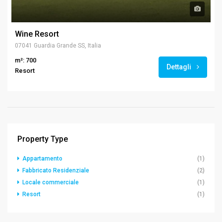
Wine Resort
07041 Guardia Grande SS, Italia
m²: 700
Dettagli
Resort
Property Type
Appartamento
(1)
Fabbricato Residenziale
(2)
Locale commerciale
(1)
Resort
(1)