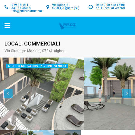
079.981811 -
Via Kolbe, 5
Dalle 9:00 alle 18:00
331.3428338
07041, Alghero (SS)
dal Lunedì al Venerdì
info@pircocostruzioni.com
LOCALI COMMERCIALI
Via Giuseppe Mazzini, 07041 Alghero SS, Italia
AFFITTO, NUOVA COSTRUZIONE, VENDITA