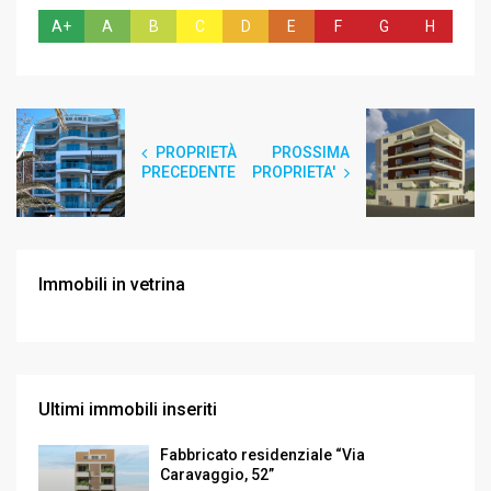
A+
A
B
C
D
E
F
G
H
PROPRIETÀ
PROSSIMA
PRECEDENTE
PROPRIETA'
Immobili in vetrina
Ultimi immobili inseriti
Fabbricato residenziale “Via
Caravaggio, 52”